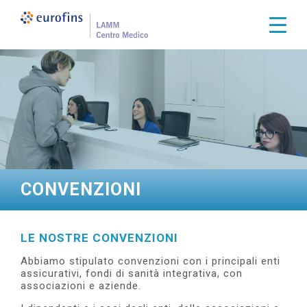
S
a
Togg
l
t
a
a
l
c
o
n
t
e
n
u
t
CONVENZIONI
o
p
r
i
LE NOSTRE CONVENZIONI
n
c
Abbiamo stipulato convenzioni con i principali enti
i
assicurativi, fondi di sanità integrativa, con
p
associazioni e aziende.
a
l