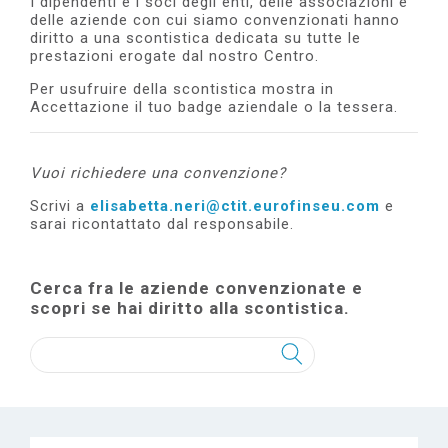
I dipendenti e i soci degli enti, delle associazioni e
e
delle aziende con cui siamo convenzionati hanno
diritto a una scontistica dedicata su tutte le
prestazioni erogate dal nostro Centro.
Per usufruire della scontistica mostra in
Accettazione il tuo badge aziendale o la tessera.
Vuoi richiedere una convenzione?
Scrivi a
elisabetta.neri@ctit.eurofinseu.com
e
sarai ricontattato dal responsabile.
Cerca fra le aziende convenzionate e
scopri se hai diritto alla scontistica.