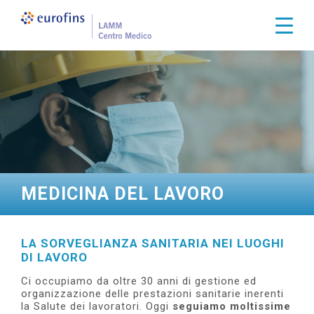
S
a
Togg
l
t
a
a
l
c
o
n
t
e
n
u
t
MEDICINA DEL LAVORO
o
p
r
i
LA SORVEGLIANZA SANITARIA NEI LUOGHI
n
DI LAVORO
c
i
Ci occupiamo da oltre 30 anni di gestione ed
p
organizzazione delle prestazioni sanitarie inerenti
a
la Salute dei lavoratori. Oggi
seguiamo moltissime
l