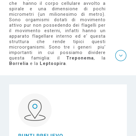
e
che hanno il corpo cellulare avvolto a
spirale e una dimensione di pochi
micrometri (un milionesimo di metro).
Sono orgamismi dotati di movimento
attivo pur non possedendo dei flagelli per
il movimento esterni, infatti hanno un
apparato flagellare interno ed e' questa
struttura che rende tipici questi
microorganismi. Sono tre i generi piu'
importanti in cui possiamo dividere
questa famiglia: il
Treponema
, la
Borrelia
e la
Leptospira
.
PUNTI PRELIEVO