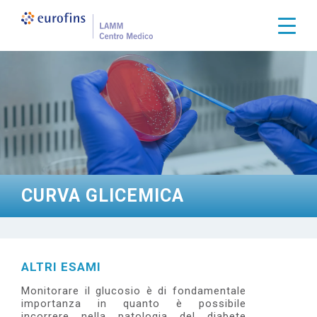
S
a
Togg
l
t
a
a
l
c
o
n
t
e
n
u
t
CURVA GLICEMICA
o
p
r
i
n
c
ALTRI ESAMI
i
p
Monitorare il glucosio è di fondamentale
a
importanza in quanto è possibile
l
incorrere nella patologia del diabete