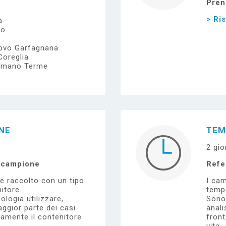
Pren
> Ri
a
io
uovo Garfagnana
Coreglia
mmano Terme
ONE
TEM
2 gio
l campione
Refe
e raccolto con un tipo
I cam
itore.
tempo
ologia utilizzare,
Sono 
ggior parte dei casi
anali
tamente il contenitore
front