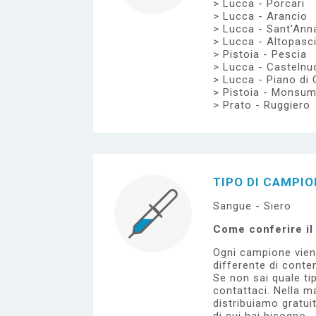
Lucca - Porcari
Lucca - Arancio
Lucca - Sant'Ann
Lucca - Altopasc
Pistoia - Pescia
Lucca - Casteln
Lucca - Piano di 
Pistoia - Monsu
Prato - Ruggiero
TIPO DI CAMPI
Sangue - Siero
Come conferire i
Ogni campione vien
differente di conten
Se non sai quale tip
contattaci.
Nella ma
distribuiamo gratui