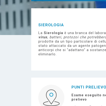
e
SIEROLOGIA
La
Sierologia
è una branca del laborat
virus
,
batteri
,
protozoi che potrebbero
prodotte da un tipo particolare di cel
stato attaccato da un agente patogeno
anticorpi che si "adattano" a sostanz
eliminarlo.
PUNTI PRELIEV
Esame eseguito ne
prelievo