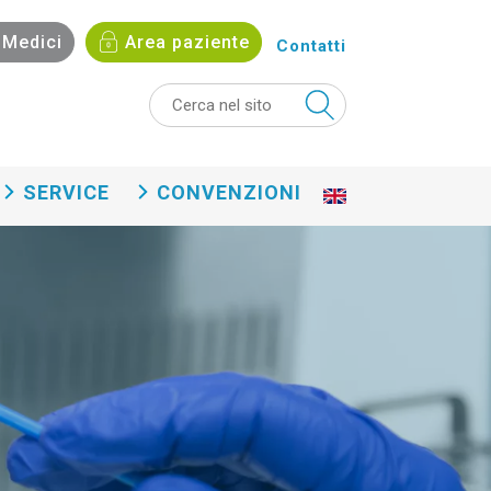
Medici
Area paziente
Contatti
SERVICE
CONVENZIONI
En
gli
sh