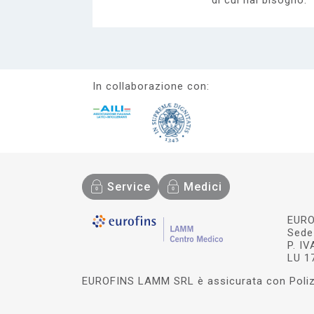
di cui hai bisogno.
In collaborazione con:
Service
Medici
EURO
Sede 
P. I
LU 1
EUROFINS LAMM SRL è assicurata con Polizz