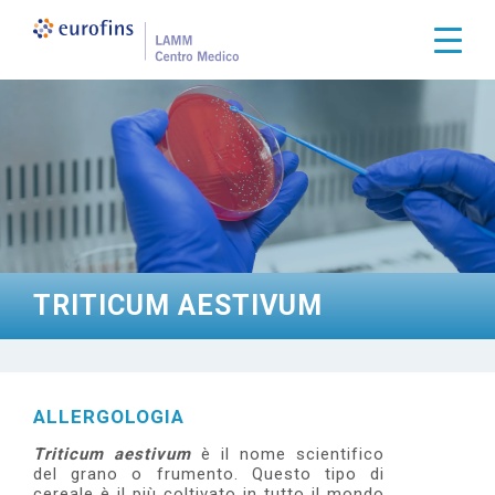
S
a
Togg
l
t
a
a
l
c
o
n
t
e
n
u
t
TRITICUM AESTIVUM
o
p
r
i
n
c
ALLERGOLOGIA
i
p
Triticum aestivum
è il nome scientifico
a
del grano o frumento. Questo tipo di
l
cereale è
il più coltivato in tutto il mondo