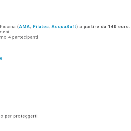
Piscina (
AMA
,
Pilates
,
AcquaSoft
)
a partire da 140 euro.
mesi.
imo 4 partecipanti
le
lo per proteggerti.