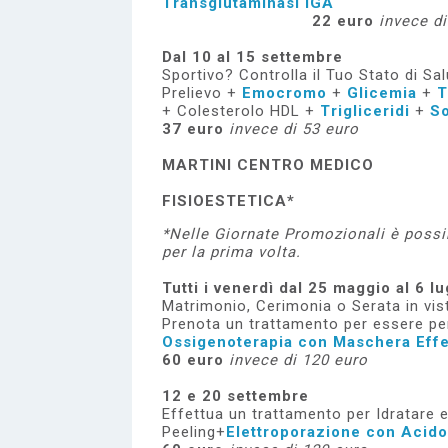
Transglutaminasi IGA
22 euro
invece di
Dal 10 al 15 settembre
Sportivo? Controlla il Tuo Stato di Sal
Prelievo +
Emocromo
+
Glicemia
+
T
+ Colesterolo HDL +
Trigliceridi
+
S
37 euro
invece di 53 euro
MARTINI CENTRO MEDICO
FISIOESTETICA
*
*Nelle Giornate Promozionali è possib
per la prima volta.
Tutti i venerdì dal 25 maggio al 6 lu
Matrimonio, Cerimonia o Serata in vis
Prenota un trattamento per essere per
Ossigenoterapia con Maschera Effe
60 euro
invece di 120 euro
12 e 20 settembre
Effettua un trattamento per Idratare e 
Peeling+
Elettroporazione con Acido