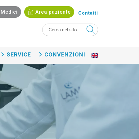
Medici
Area paziente
Contatti
SERVICE
CONVENZIONI
En
gli
sh