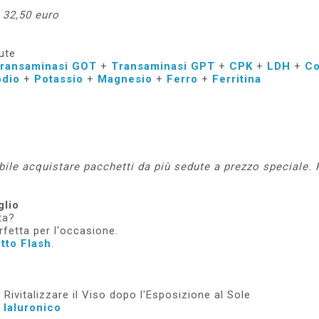
 32,50 euro
ute
ransaminasi GOT
+
Transaminasi GPT
+
CPK
+
LDH
+
Co
odio
+
Potassio
+
Magnesio
+
Ferro
+
Ferritina
ile acquistare pacchetti da più sedute a prezzo speciale. P
glio
ta?
fetta per l'occasione.
tto Flash
.
Rivitalizzare il Viso dopo l'Esposizione al Sole
 Ialuronico