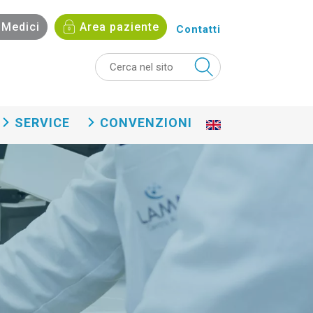
Medici
Area paziente
Contatti
SERVICE
CONVENZIONI
En
gli
sh