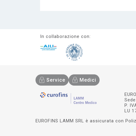
In collaborazione con:
Service
Medici
EURO
Sede 
P. I
LU 1
EUROFINS LAMM SRL è assicurata con Polizz