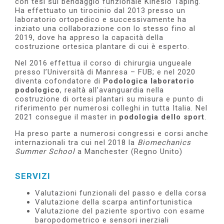
c
on tesi sul bendaggio funzionale Kinesio Taping.
Ha effettuato un tirocinio dal 2013
presso un
laboratorio ortopedico e successivamente ha
inziato una collaborazione con lo stesso fino al
2019, dove ha appreso la capacità della
costruzione ortesica plantare di cui è esperto.
Nel 2016 effettua il corso di chirurgia ungueale
presso l’Università di Manresa – FUB; e nel 2020
diventa cofondatore di
Podologica laboratorio
podologico
, realtà all’avanguardia nella
costruzione di ortesi plantari su misura e punto di
riferimento per numerosi colleghi in tutta Italia. Nel
2021 consegue il master in
podologia dello sport
.
Ha preso parte a numerosi congressi e corsi anche
internazionali tra cui nel 2018 la
Biomechanics
Summer School
a Manchester (Regno Unito)
SERVIZI
Valutazioni funzionali del passo e della corsa
Valutazione della scarpa antinfortunistica
Valutazione del paziente sportivo con esame
baropodometrico e sensori inerziali