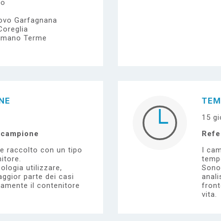
io
uovo Garfagnana
Coreglia
mmano Terme
ONE
TEM
15 gi
l campione
Refe
e raccolto con un tipo
I cam
itore.
tempo
ologia utilizzare,
Sono 
ggior parte dei casi
anali
tamente il contenitore
front
vita.