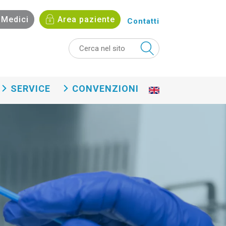
Medici
Area paziente
Contatti
SERVICE
CONVENZIONI
En
gli
sh