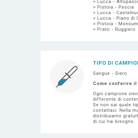
Lucca - Altopasc
Pistoia - Pescia
Lucca - Casteln
Lucca - Piano di 
Pistoia - Monsu
Prato - Ruggiero
TIPO DI CAMPI
Sangue - Siero
Come conferire i
Ogni campione vien
differente di conten
Se non sai quale tip
contattaci.
Nella ma
distribuiamo gratui
di cui hai bisogno.