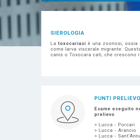
e
SIEROLOGIA
La
toxocariasi
è una zoonosi, ossia u
come larva viscerale migrante. Questa
canis o Toxocara cati, che crescono r
PUNTI PRELIEV
Esame eseguito ne
prelievo
Lucca - Porcari
Lucca - Arancio
Lucca - Sant'Ann