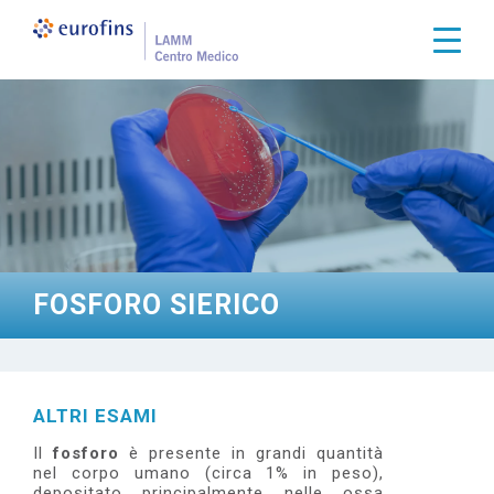
S
a
Togg
l
t
a
a
l
c
o
n
t
e
n
u
t
FOSFORO SIERICO
o
p
r
i
n
c
ALTRI ESAMI
i
p
Il
fosforo
è presente in grandi quantità
a
nel corpo umano (circa 1% in peso),
l
depositato principalmente nelle ossa