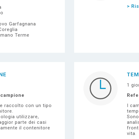
> Ri
a
io
uovo Garfagnana
Coreglia
mmano Terme
ONE
TEM
1 gio
l campione
Refe
e raccolto con un tipo
I cam
itore.
tempo
ologia utilizzare,
Sono 
ggior parte dei casi
anali
tamente il contenitore
front
vita.