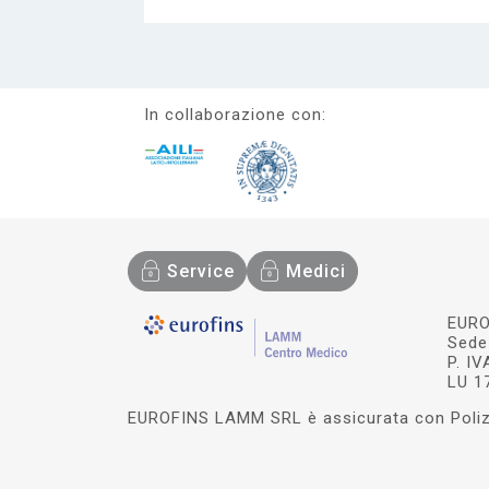
In collaborazione con:
Service
Medici
EURO
Sede 
P. I
LU 1
EUROFINS LAMM SRL è assicurata con Polizz