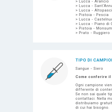
Lucca - Arancio
Lucca - Sant'Ann
Lucca - Altopasc
Pistoia - Pescia
Lucca - Casteln
Lucca - Piano di 
Pistoia - Monsu
Prato - Ruggiero
TIPO DI CAMPI
Sangue - Siero
Come conferire i
Ogni campione vien
differente di conten
Se non sai quale tip
contattaci.
Nella ma
distribuiamo gratui
di cui hai bisogno.