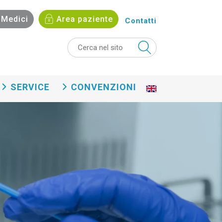
Medici
Area paziente
Contatti
SERVICE
CONVENZIONI
En
gli
sh