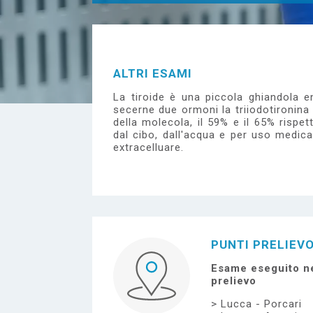
e
ALTRI ESAMI
La tiroide è una piccola ghiandola e
secerne due ormoni la triiodotironina
della molecola, il 59% e il 65% rispet
dal cibo, dall'acqua e per uso medic
extracelluare.
PUNTI PRELIEV
Esame eseguito ne
prelievo
Lucca - Porcari