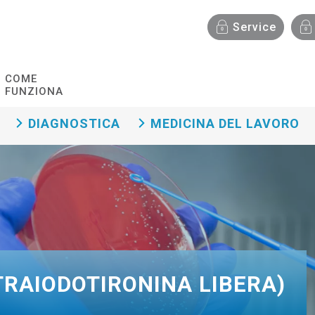
Menù funzionalità
Service
COME
FUNZIONA
DIAGNOSTICA
MEDICINA DEL LAVORO
ETRAIODOTIRONINA LIBERA)