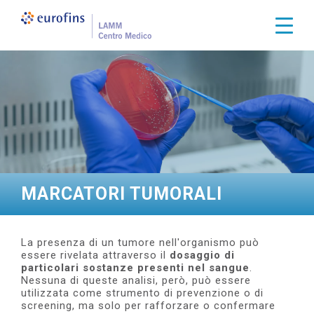
S
a
Togg
l
t
a
a
l
c
o
n
t
e
n
u
t
MARCATORI TUMORALI
o
p
r
i
La presenza di un tumore nell'organismo può
n
essere rivelata attraverso il
dosaggio di
c
particolari sostanze presenti nel sangue
.
i
Nessuna di queste ana­lisi, però, può essere
p
utilizzata come strumento di prevenzione o di
a
scree­ning, ma solo per rafforzare o confermare
l