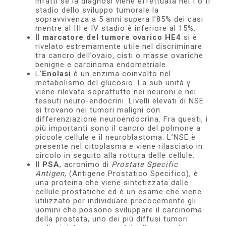
infatti se la diagnosi viene effettuata nel I o II
stadio dello sviluppo tumorale la
sopravvivenza a 5 anni supera l’85% dei casi
mentre al III e IV stadio è inferiore al 15%.
Il
marcatore del tumore ovarico HE4
si è
rivelato estremamente utile nel discriminare
tra cancro dell’ovaio, cisti o masse ovariche
benigne e carcinoma endometriale.
L’
Enolasi
è un enzima coinvolto nel
metabolismo del glucosio. La sub unità γ
viene rilevata soprattutto nei neuroni e nei
tessuti neuro-endocrini. Livelli elevati di NSE
si trovano nei tumori maligni con
differenziazione neuroendocrina. Fra questi, i
più importanti sono il cancro del polmone a
piccole cellule e il neuroblastoma. L’NSE è
presente nel citoplasma e viene rilasciato in
circolo in seguito alla rottura delle cellule.
Il
PSA
, acronimo di
Prostate Specific
Antigen
, (Antigene Prostatico Specifico), è
una proteina che viene sintetizzata dalle
cellule prostatiche ed è un esame che viene
utilizzato per individuare precocemente gli
uomini che possono sviluppare il carcinoma
della prostata, uno dei più diffusi tumori