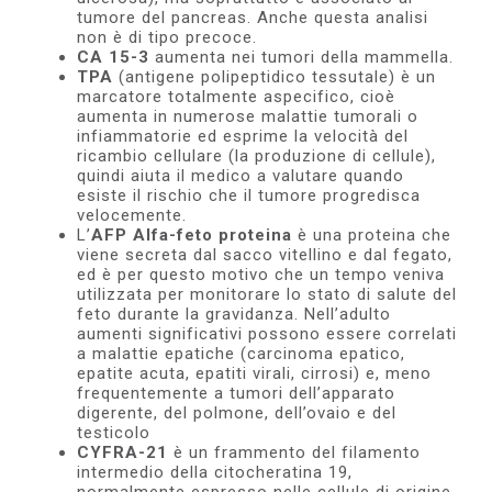
tumore del pancreas. Anche questa analisi
non è di tipo precoce.
CA 15-3
aumenta nei tumori della mammella.
TPA
(antigene polipeptidico tessutale) è un
marcatore totalmente aspe­cifico, cioè
aumenta in numerose malattie tumorali o
infiammatorie ed esprime la velocità del
ricambio cellulare (la produzione di cellule),
quindi aiuta il medico a valutare quando
esiste il rischio che il tumore progredisca
velocemente.
L’
AFP Alfa-feto proteina
è una proteina che
viene secreta dal sacco vitellino e dal fegato,
ed è per questo motivo che un tempo veniva
utilizzata per monitorare lo stato di salute del
feto durante la gravidanza. Nell’adulto
aumenti significativi possono essere correlati
a malattie epatiche (carcinoma epatico,
epatite acuta, epatiti virali, cirrosi) e, meno
frequentemente a tumori dell’apparato
digerente, del polmone, dell’ovaio e del
testicolo
CYFRA-21
è un frammento del filamento
intermedio della citocheratina 19,