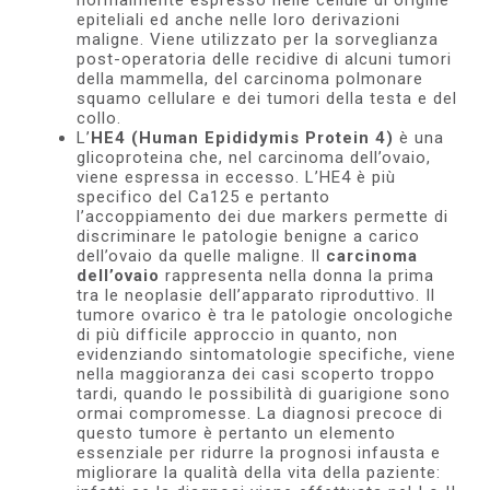
normalmente espresso nelle cellule di origine
epiteliali ed anche nelle loro derivazioni
maligne. Viene utilizzato per la sorveglianza
post-operatoria delle recidive di alcuni tumori
della mammella, del carcinoma polmonare
squamo cellulare e dei tumori della testa e del
collo.
L’
HE4 (Human Epididymis Protein 4)
è una
glicoproteina che, nel carcinoma dell’ovaio,
viene espressa in eccesso. L’HE4 è più
specifico del Ca125 e pertanto
l’accoppiamento dei due markers permette di
discriminare le patologie benigne a carico
dell’ovaio da quelle maligne.
Il
carcinoma
dell’ovaio
rappresenta nella donna la prima
tra le neoplasie dell’apparato riproduttivo. Il
tumore ovarico è tra le patologie oncologiche
di più difficile approccio in quanto, non
evidenziando sintomatologie specifiche, viene
nella maggioranza dei casi scoperto troppo
tardi, quando le possibilità di guarigione sono
ormai compromesse. La diagnosi precoce di
questo tumore è pertanto un elemento
essenziale per ridurre la prognosi infausta e
migliorare la qualità della vita della paziente: