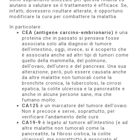
aiutano a valutare se il tratta­mento è efficace. Se,
infatti, dovessero risultare alterate, è opportuno
modifi­care la cura per combattere la malattia.
In particolare:
CEA (antigene carcino-embrionario)
è una
proteina che in passato si pensava fosse
associata solo alla diagnosi di tumore
dell'intestino, oggi, invece, si è scoperto che
è associata anche ad altri tipi di tumori come
quello della mammella, del polmone,
dell'ovaio, dell'utero e del pan­creas. Una sua
alterazione, però, può essere causata anche
da altre malattie non tumorali come la
bronchite cronica, la tubercolosi, la cirro­si
epatica, la colite ulcerosa e la pancreatite e
anche in alcune persone sane, ma che
fumano molto.
CA125
è un marcatore del tumore dell'ovaio.
Non è precoce e serve, soprattutto, per
verificare l'andamento delle cure.
CA19-9
è legato al tumore all'intestino (e ad
altre malattie non tumora­li come la
pancreatite, la fibrosi cistica, la colite
ulcerosa), ma soprattut­to è associato al