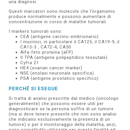
una diagnosi.
e
Questi marcatori sono molecole che l’organismo
produce normalmente e possono aumentare di
concentrazione in corso di malattie tumorali.
I markers tumorali sono:
CEA (antigene carcino-embrionario)
I mucinici, in particolare il CA125, il CA19-9, il
CA15-3 , CA72-4, CA50
Alfa-feto proteina (aFP)
Il TPA (antigene polipeptidico tessutale)
Cyfra 21
HE4 (ovarian cancer marker)
NSE (enolasi neuronale specifica)
PSA (antigene prostatico specifico)
PERCHÉ SI ESEGUE
Si tratta di analisi prescritte dal medico (oncologo
generalmente) che pos­sono essere utili per
diagnosticare se la persona soffre di un tumore
(ma si deve tenere presente che non sono analisi
che indicano esclusivamente la presenza di un
tumore) o per il monitoraggio della malattia, anzi,
sono soprattutto utilizzate per questa finalità ed